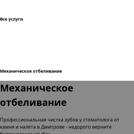
Все услуги
Механическое отбеливание
Механическое
отбеливание
Профессиональная чистка зубов
у стоматолога от
камня и налёта
в Дмитрове
- недорого верните
белоснежную улыбку